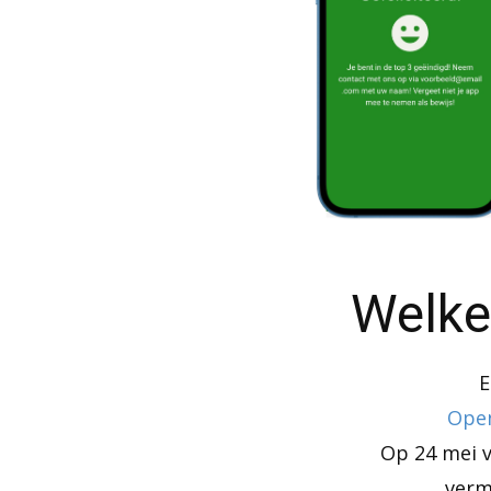
Welke
E
Open
Op 24 mei 
verm