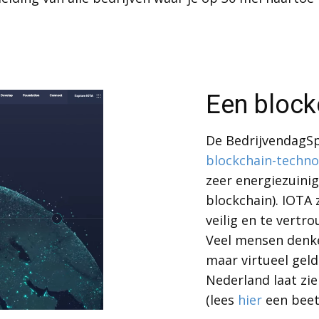
Een block
De BedrijvendagS
blockchain-techno
zeer energiezuini
blockchain). IOTA
veilig en te vertro
Veel mensen denke
maar virtueel gel
Nederland laat zie
(lees
hier
een beet