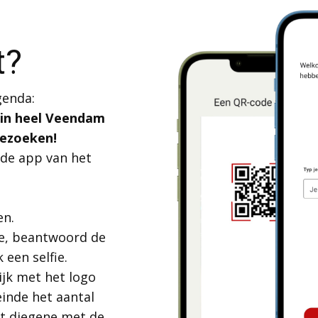
t?
agenda:
e in heel Veendam
bezoeken!
 de app van het
en.
ode, beantwoord de
een selfie.
ijk met het logo
einde het aantal
nt diegene met de